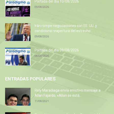
Portada del día 10/08/2026
09/08/2026
Irán rompe negociaciones con EE. UU. y
condiciona reapertura del estrecho...
09/08/2026
Portada del día 09/08/2026
08/08/2026
ENTRADAS POPULARES
Rely Maradiaga envía emotivo mensaje a
Allan Fajardo, «Allan se está...
11/08/2021