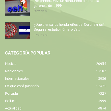
Por primera vez, un hondureño asumirá la
gerencia de la EEH
30/01/2022
¿Qué piensa los hondureños del Coronavirus?
Según el estudio número 79...
27/03/2020
CATEGORÍA POPULAR
Noticia
20954
Nacionales
17182
Internacionales
13936
Lo que está pasando
12471
Portada
7327
Política
4999
Actualidad
4874