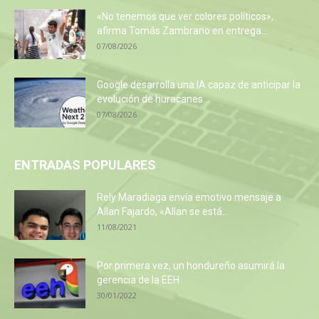
«No tenemos que ver colores políticos»,
afirma Tomás Zambrano en entrega...
07/08/2026
Google desarrolla una IA capaz de anticipar la
evolución de huracanes...
07/08/2026
ENTRADAS POPULARES
Rely Maradiaga envía emotivo mensaje a
Allan Fajardo, «Allan se está...
11/08/2021
Por primera vez, un hondureño asumirá la
gerencia de la EEH
30/01/2022