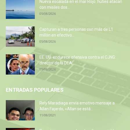
Nueva escalada en el mar Rojo: hutíes atacan
con misiles dos...
05/08/2026
Capturan a tres personas con más de L1
millón en efectivo...
05/08/2026
EE. UU. endurece ofensiva contra el CJNG:
director de la DEA...
05/08/2026
ENTRADAS POPULARES
Rely Maradiaga envía emotivo mensaje a
Allan Fajardo, «Allan se está...
11/08/2021