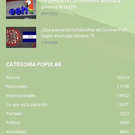
Por primera vez, un hondureño asumirá la
gerencia de la EEH
30/01/2022
¿Qué piensa los hondureños del Coronavirus?
Según el estudio número 79...
27/03/2020
CATEGORÍA POPULAR
Noticia
20954
Nacionales
17178
Internacionales
13932
Lo que está pasando
12471
Portada
7327
Política
4999
Actualidad
4869