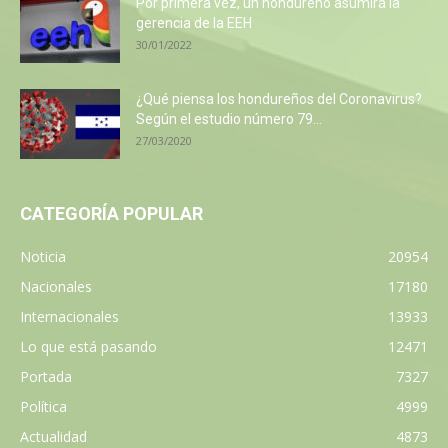
Por primera vez, un hondureño asumirá la
gerencia de la EEH
30/01/2022
¿Qué piensa los hondureños del Coronavirus?
Según el estudio número 79...
27/03/2020
CATEGORÍA POPULAR
Noticia
20954
Nacionales
17180
Internacionales
13933
Lo que está pasando
12471
Portada
7327
Política
4999
Actualidad
4873