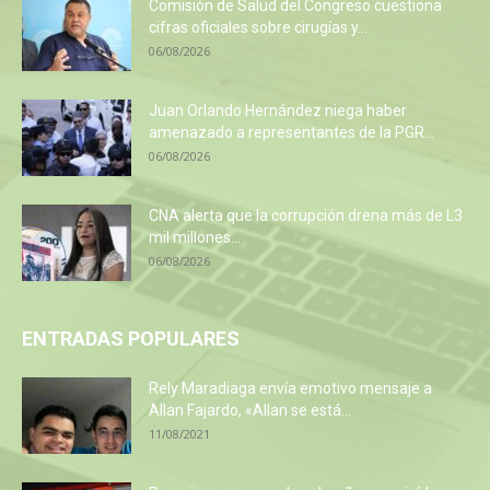
Comisión de Salud del Congreso cuestiona
cifras oficiales sobre cirugías y...
06/08/2026
Juan Orlando Hernández niega haber
amenazado a representantes de la PGR...
06/08/2026
CNA alerta que la corrupción drena más de L3
mil millones...
06/08/2026
ENTRADAS POPULARES
Rely Maradiaga envía emotivo mensaje a
Allan Fajardo, «Allan se está...
11/08/2021