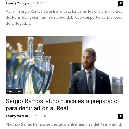
Fanny Zelaya
-
12/07/2021
0
París. - Sergio Ramos se estrenó este lunes en los entrenamientos
del París Saint-Germain, su nuevo club, que compartió varias fotos
de la llegada...
Deportes
Sergio Ramos: «Uno nunca está preparado
para decir adiós al Real...
Fanny Varela
-
17/06/2021
0
Madrid.- Sergio Ramos se despidió entre lágrimas del Real Madrid,