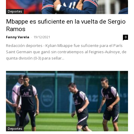
Deportes
Mbappe es suficiente en la vuelta de Sergio
Ramos
Fanny Varela
-
19/12/2021
0
Redacción deportes - Kylian Mbappe fue suficiente para el París
Saint Germain que ganó sin contratiempos al Feignies-Aulnoye, de
quinta división (0-3) para sellar...
Deportes