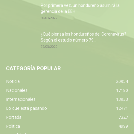
Por primera vez, un hondureño asumirá la
gerencia de la EEH
30/01/2022
¿Qué piensa los hondureños del Coronavirus?
Según el estudio número 79...
27/03/2020
CATEGORÍA POPULAR
Noticia
20954
Nacionales
17180
Internacionales
13933
Lo que está pasando
12471
Portada
7327
Política
4999