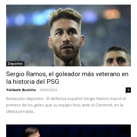
Deportes
Sergio Ramos, el goleador más veterano en
la historia del PSG
Yolibeth Bustillo
-
04/06/2023
0
Redacción deportes.- El defensa español Sergio Ramos marcó el
primero de los goles que su equipo hizo ante el Clermont, en la
última jornada...