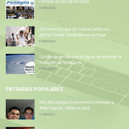
Portada del día 08/08/2026
07/08/2026
«No tenemos que ver colores políticos»,
afirma Tomás Zambrano en entrega...
07/08/2026
Google desarrolla una IA capaz de anticipar la
evolución de huracanes...
07/08/2026
ENTRADAS POPULARES
Rely Maradiaga envía emotivo mensaje a
Allan Fajardo, «Allan se está...
11/08/2021