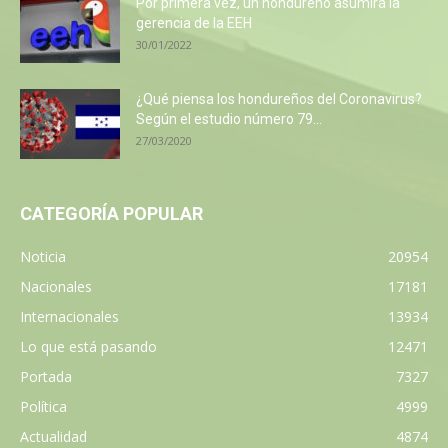
Por primera vez, un hondureño asumirá la
gerencia de la EEH
30/01/2022
¿Qué piensa los hondureños del Coronavirus?
Según el estudio número 79...
27/03/2020
CATEGORÍA POPULAR
Noticia
20954
Nacionales
17181
Internacionales
13934
Lo que está pasando
12471
Portada
7327
Política
4999
Actualidad
4874