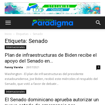
Inicio
Etiquetas
Senado
Etiqueta: Senado
Internacionales
Plan de infraestructuras de Biden recibe el
apoyo del Senado en...
Fanny Varela
-
28/07/2021
0
Washington - El plan de infraestructuras del presidente
estadounidense, Joe Biden, recibió este miércoles el respaldo del
Senado, que votó a favor de debatir...
Internacionales
El Senado dominicano aprueba autorizar un