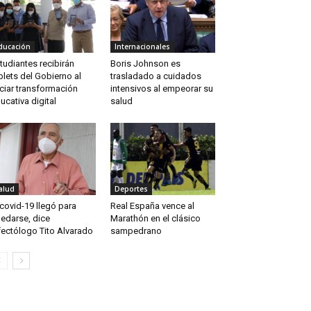
ducación
Internacionales
tudiantes recibirán
Boris Johnson es
blets del Gobierno al
trasladado a cuidados
iciar transformación
intensivos al empeorar su
ucativa digital
salud
alud
Deportes
 covid-19 llegó para
Real España vence al
edarse, dice
Marathón en el clásico
fectólogo Tito Alvarado
sampedrano