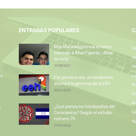
ENTRADAS POPULARES
C
Rely Maradiaga envía emotivo
No
mensaje a Allan Fajardo, «Allan
N
se está...
11/08/2021
In
L
so
Por primera vez, un hondureño
e
asumirá la gerencia de la EEH
P
30/01/2022
Po
Ac
a
¿Qué piensa los hondureños del
Sa
Coronavirus? Según el estudio
número 79...
N
27/03/2020