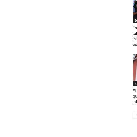
E
Es
ta
in
ed
S
El
qu
In