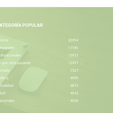
ATEGORÍA POPULAR
ticia
20954
acionales
17180
ternacionales
13933
o que está pasando
12471
ortada
7327
lítica
4999
tualidad
4873
lud
4042
acionales
4008