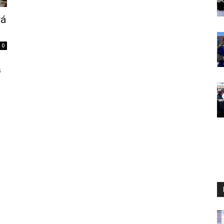
rá
0
s