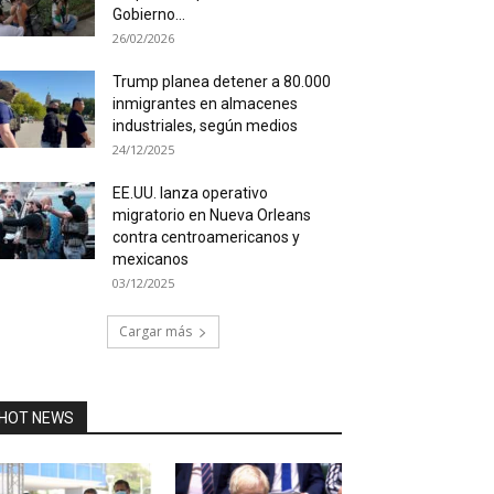
Gobierno...
26/02/2026
Trump planea detener a 80.000
inmigrantes en almacenes
industriales, según medios
24/12/2025
EE.UU. lanza operativo
migratorio en Nueva Orleans
contra centroamericanos y
mexicanos
03/12/2025
Cargar más
HOT NEWS