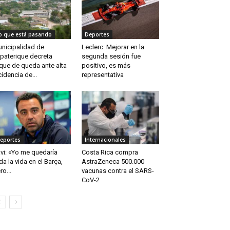
o que está pasando
Deportes
nicipalidad de
Leclerc: Mejorar en la
paterique decreta
segunda sesión fue
que de queda ante alta
positivo, es más
cidencia de...
representativa
eportes
Internacionales
vi: «Yo me quedaría
Costa Rica compra
da la vida en el Barça,
AstraZeneca 500.000
ro...
vacunas contra el SARS-
CoV-2