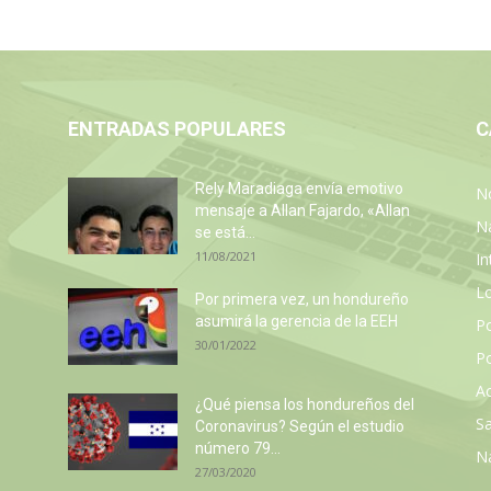
ENTRADAS POPULARES
C
Rely Maradiaga envía emotivo
No
mensaje a Allan Fajardo, «Allan
N
se está...
11/08/2021
In
L
Por primera vez, un hondureño
asumirá la gerencia de la EEH
P
30/01/2022
Po
Ac
z
¿Qué piensa los hondureños del
Sa
Coronavirus? Según el estudio
número 79...
N
27/03/2020