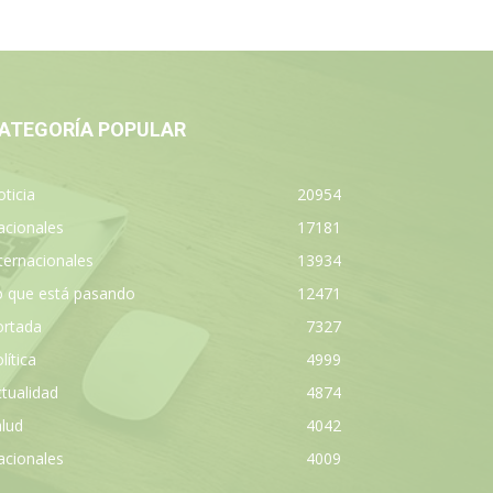
ATEGORÍA POPULAR
ticia
20954
acionales
17181
ternacionales
13934
o que está pasando
12471
ortada
7327
lítica
4999
tualidad
4874
lud
4042
acionales
4009