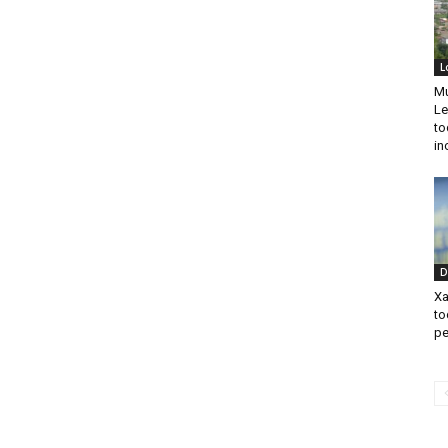
L
Mu
Le
to
in
D
Xa
to
pe