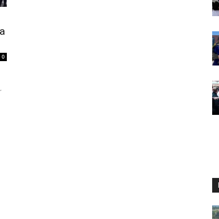
la
0
r