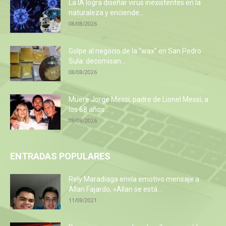
La IA logra diseñar virus inexistentes en la
naturaleza y enciende...
08/08/2026
Golpe al negocio de la “wax” en San Pedro
Sula: decomisan...
08/08/2026
Muere Jorge Messi, padre de Lionel Messi, a
los 68 años...
08/08/2026
ENTRADAS POPULARES
Rely Maradiaga envía emotivo mensaje a
Allan Fajardo, «Allan se está...
11/08/2021