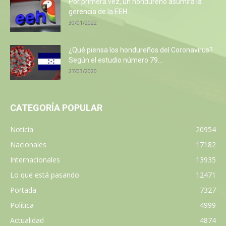
Por primera vez, un hondureño asumirá la
gerencia de la EEH
30/01/2022
¿Qué piensa los hondureños del Coronavirus?
Según el estudio número 79...
27/03/2020
CATEGORÍA POPULAR
Noticia
20954
Nacionales
17182
Internacionales
13935
Lo que está pasando
12471
Portada
7327
Política
4999
Actualidad
4874