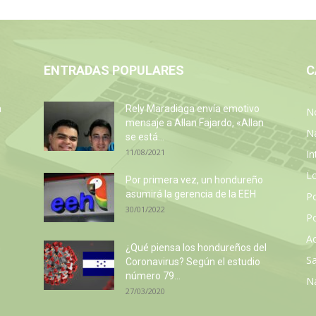
ENTRADAS POPULARES
C
a
Rely Maradiaga envía emotivo
No
mensaje a Allan Fajardo, «Allan
N
se está...
11/08/2021
In
L
Por primera vez, un hondureño
asumirá la gerencia de la EEH
P
30/01/2022
Po
Ac
n
¿Qué piensa los hondureños del
Sa
Coronavirus? Según el estudio
número 79...
N
27/03/2020