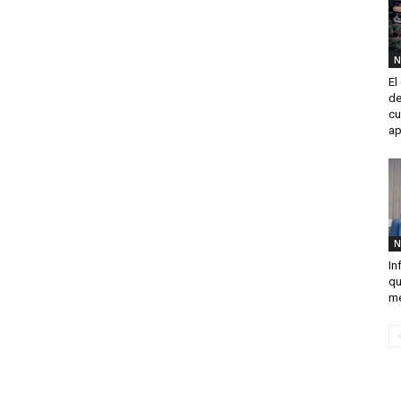
N
El
de
cu
ap
N
In
qu
me