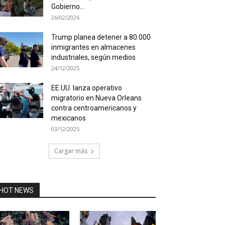
Gobierno...
26/02/2026
Trump planea detener a 80.000
inmigrantes en almacenes
industriales, según medios
24/12/2025
EE.UU. lanza operativo
migratorio en Nueva Orleans
contra centroamericanos y
mexicanos
03/12/2025
Cargar más
HOT NEWS