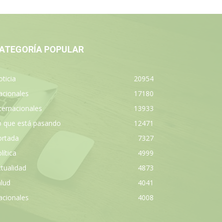
ATEGORÍA POPULAR
ticia
20954
acionales
17180
ternacionales
13933
o que está pasando
12471
ortada
7327
lítica
4999
tualidad
4873
lud
4041
acionales
4008