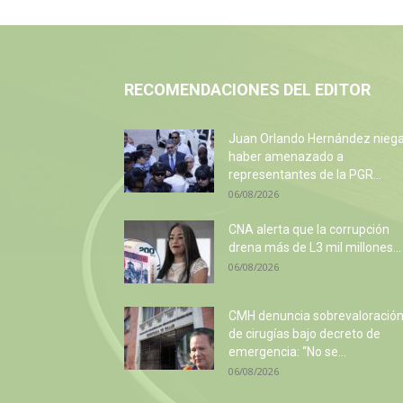
RECOMENDACIONES DEL EDITOR
Juan Orlando Hernández nieg
haber amenazado a
representantes de la PGR...
06/08/2026
CNA alerta que la corrupción
drena más de L3 mil millones...
06/08/2026
CMH denuncia sobrevaloració
de cirugías bajo decreto de
emergencia: “No se...
06/08/2026