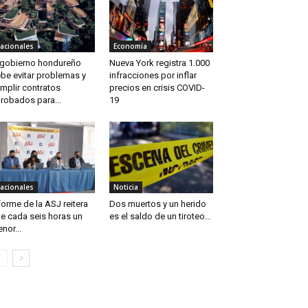
acionales
Economía
 gobierno hondureño
Nueva York registra 1.000
be evitar problemas y
infracciones por inflar
mplir contratos
precios en crisis COVID-
robados para...
19
acionales
Noticia
forme de la ASJ reitera
Dos muertos y un herido
e cada seis horas un
es el saldo de un tiroteo...
nor...