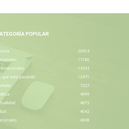
ATEGORÍA POPULAR
ticia
20954
acionales
17180
ternacionales
13933
o que está pasando
12471
ortada
7327
lítica
4999
tualidad
4873
lud
4042
acionales
4008