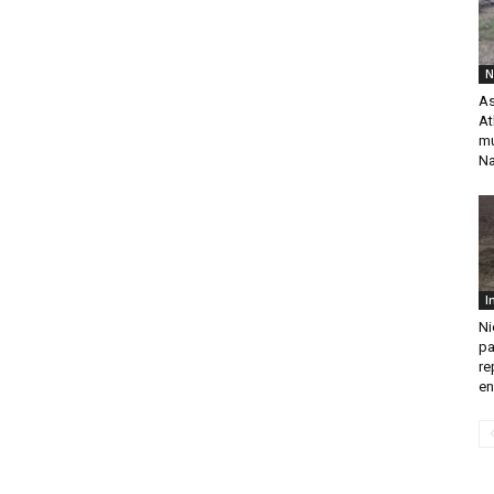
N
As
At
mu
Na
I
Ni
pa
re
en.