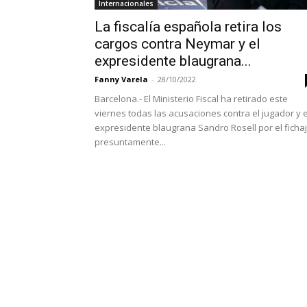
Internacionales
La fiscalía española retira los
cargos contra Neymar y el
expresidente blaugrana...
Fanny Varela
-
28/10/2022
Barcelona.- El Ministerio Fiscal ha retirado este
viernes todas las acusaciones contra el jugador y e
expresidente blaugrana Sandro Rosell por el ficha
presuntamente...