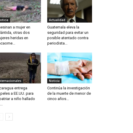
oticia
Actualidad
esinan a mujer en
Guatemala eleva la
lántida, otras dos
seguridad para evitar un
jeres heridas en
posible atentado contra
caome...
periodista...
nternacionales
Noticia
caragua entrega
Continúa la investigación
peles a EE.UU. para
de la muerte de menor de
patriar a niño hallado
cinco años...
..