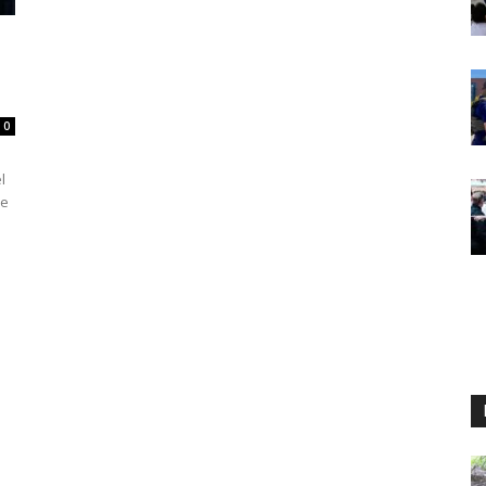
0
l
je