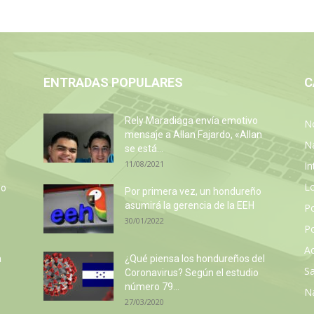
ENTRADAS POPULARES
C
Rely Maradiaga envía emotivo
No
mensaje a Allan Fajardo, «Allan
N
se está...
11/08/2021
In
L
so
Por primera vez, un hondureño
e
asumirá la gerencia de la EEH
P
30/01/2022
Po
Ac
a
¿Qué piensa los hondureños del
Sa
Coronavirus? Según el estudio
número 79...
N
27/03/2020