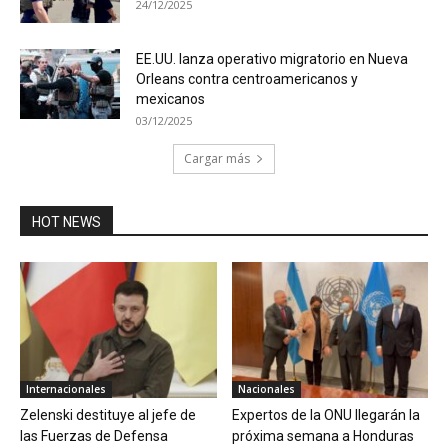
24/12/2025
EE.UU. lanza operativo migratorio en Nueva
Orleans contra centroamericanos y
mexicanos
03/12/2025
Cargar más
HOT NEWS
Internacionales
Nacionales
Zelenski destituye al jefe de
Expertos de la ONU llegarán la
las Fuerzas de Defensa
próxima semana a Honduras