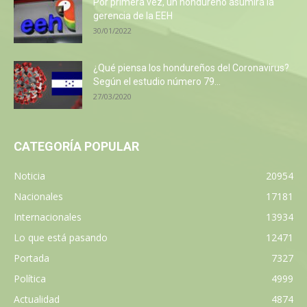
Por primera vez, un hondureño asumirá la
gerencia de la EEH
30/01/2022
¿Qué piensa los hondureños del Coronavirus?
Según el estudio número 79...
27/03/2020
CATEGORÍA POPULAR
Noticia
20954
Nacionales
17181
Internacionales
13934
Lo que está pasando
12471
Portada
7327
Política
4999
Actualidad
4874