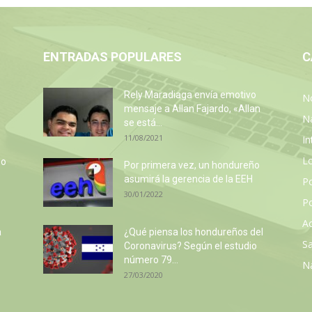
ENTRADAS POPULARES
C
Rely Maradiaga envía emotivo
No
mensaje a Allan Fajardo, «Allan
N
se está...
11/08/2021
In
L
so
Por primera vez, un hondureño
e
asumirá la gerencia de la EEH
P
30/01/2022
Po
Ac
a
¿Qué piensa los hondureños del
Sa
Coronavirus? Según el estudio
número 79...
N
27/03/2020