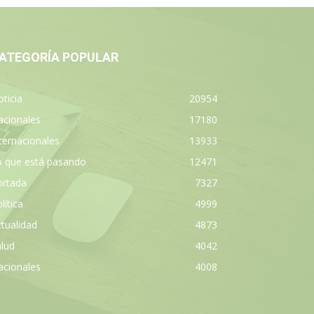
ATEGORÍA POPULAR
ticia
20954
acionales
17180
ternacionales
13933
o que está pasando
12471
ortada
7327
lítica
4999
tualidad
4873
lud
4042
acionales
4008