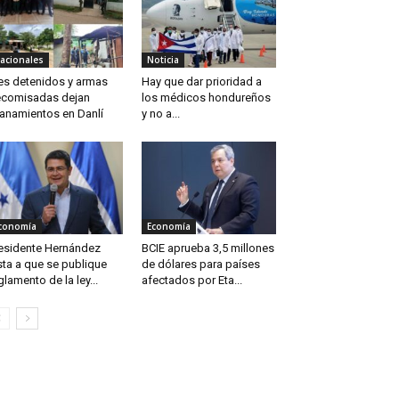
acionales
Noticia
es detenidos y armas
Hay que dar prioridad a
comisadas dejan
los médicos hondureños
lanamientos en Danlí
y no a...
conomía
Economía
esidente Hernández
BCIE aprueba 3,5 millones
sta a que se publique
de dólares para países
glamento de la ley...
afectados por Eta...