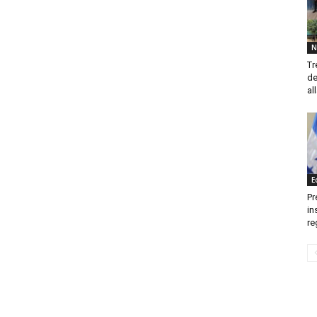
N
Tr
de
al
E
Pr
in
re