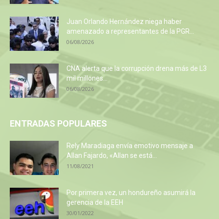
Juan Orlando Hernández niega haber
amenazado a representantes de la PGR...
06/08/2026
CNA alerta que la corrupción drena más de L3
mil millones...
06/08/2026
ENTRADAS POPULARES
Rely Maradiaga envía emotivo mensaje a
Allan Fajardo, «Allan se está...
11/08/2021
Por primera vez, un hondureño asumirá la
gerencia de la EEH
30/01/2022