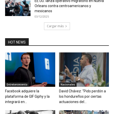
EE.UU. lanza operativo migratorio en Nueva
Orleans contra centroamericanos y
mexicanos
03/12/2025
Cargar más
HOT NEWS
Entretenimiento
Nacionales
Facebook adquiere la
David Chávez: “Pido perdón a
plataforma de GIF Giphy y la
los hondureños por ciertas
integrará en...
actuaciones del...