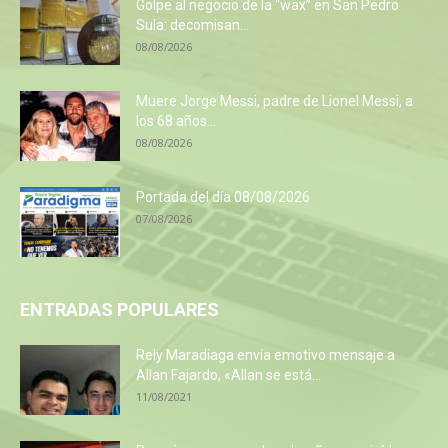
Golpe al negocio de la “wax” en San Pedro
Sula: decomisan...
08/08/2026
Muere Jorge Messi, padre de Lionel Messi, a
los 68 años...
08/08/2026
Portada del día 08/08/2026
07/08/2026
ENTRADAS POPULARES
Rely Maradiaga envía emotivo mensaje a
Allan Fajardo, «Allan se está...
11/08/2021