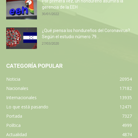
Por primera vez, un hondureño asumirá la
gerencia de la EEH
30/01/2022
¿Qué piensa los hondureños del Coronavirus?
Según el estudio número 79...
27/03/2020
CATEGORÍA POPULAR
Noticia
20954
Nacionales
17182
Internacionales
13935
Lo que está pasando
12471
Portada
7327
Política
4999
Actualidad
4874