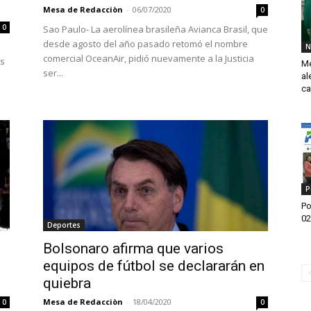
Mesa de Redacciòn
-
06/07/2020
0
0
Sao Paulo- La aerolínea brasileña Avianca Brasil, que
desde agosto del año pasado retomó el nombre
N
comercial OceanAir, pidió nuevamente a la Justicia
as
Mé
ser...
al
ca
P
Po
02
Deportes
Bolsonaro afirma que varios
equipos de fútbol se declararán en
quiebra
Mesa de Redacciòn
-
18/04/2020
0
0