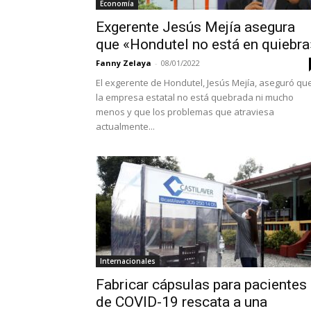
Economía
Exgerente Jesús Mejía asegura
que «Hondutel no está en quiebra
Fanny Zelaya
-
08/01/2022
El exgerente de Hondutel, Jesús Mejía, aseguró qu
la empresa estatal no está quebrada ni mucho
menos y que los problemas que atraviesa
actualmente...
Internacionales
Fabricar cápsulas para pacientes
de COVID-19 rescata a una