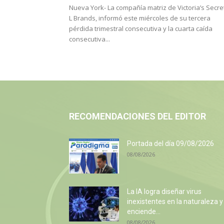
Nueva York- La compañía matriz de Victoria’s Secret
L Brands, informó este miércoles de su tercera
pérdida trimestral consecutiva y la cuarta caída
consecutiva...
RECOMENDACIONES DEL EDITOR
Portada del día 09/08/2026
08/08/2026
La IA logra diseñar virus
inexistentes en la naturaleza y
enciende...
08/08/2026