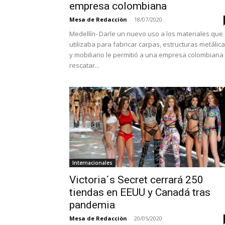
empresa colombiana
Mesa de Redacciòn
-
18/07/2020
Medellín- Darle un nuevo uso a los materiales que
utilizaba para fabricar carpas, estructuras metálic
y mobiliario le permitió a una empresa colombiana
rescatar...
Internacionales
Victoria´s Secret cerrará 250
tiendas en EEUU y Canadá tras
pandemia
Mesa de Redacciòn
-
20/05/2020