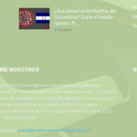
Ac
¿Qué piensa los hondureños del
Sa
Coronavirus? Según el estudio
número 79...
N
27/03/2020
BRE NOSOTROS
S
iario Digital Paradigma es una empresa legalmente
tituida en Honduras para poder servirle a usted, con el más
 nivel de liderazgo en el mercado nacional e internacional y
 todo con eficiencia y eficacia. Edificio Los Jarros
evard Morazan el 4to Piso Cubiculo #402 Tel: (504) 2231-
 / (504) 9522-3307
áctanos:
paradigmaencuestadora@gmail.com