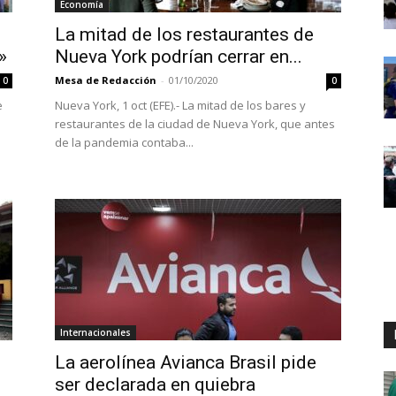
Economía
La mitad de los restaurantes de
»
Nueva York podrían cerrar en...
Mesa de Redacción
-
01/10/2020
0
0
e
Nueva York, 1 oct (EFE).- La mitad de los bares y
restaurantes de la ciudad de Nueva York, que antes
de la pandemia contaba...
Internacionales
La aerolínea Avianca Brasil pide
ser declarada en quiebra