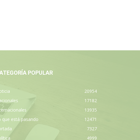
ATEGORÍA POPULAR
ticia
20954
acionales
17182
ternacionales
13935
o que está pasando
12471
ortada
7327
lítica
4999