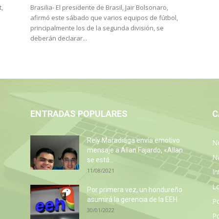
,
Brasilia- El presidente de Brasil, Jair Bolsonaro,
afirmó este sábado que varios equipos de fútbol,
principalmente los de la segunda división, se
deberán declarar...
ENTRADAS POPULARES
C
Rely Maradiaga envía emotivo
No
mensaje a Allan Fajardo, «Allan
N
se está...
11/08/2021
In
L
Por primera vez, un hondureño
asumirá la gerencia de la EEH
P
30/01/2022
Po