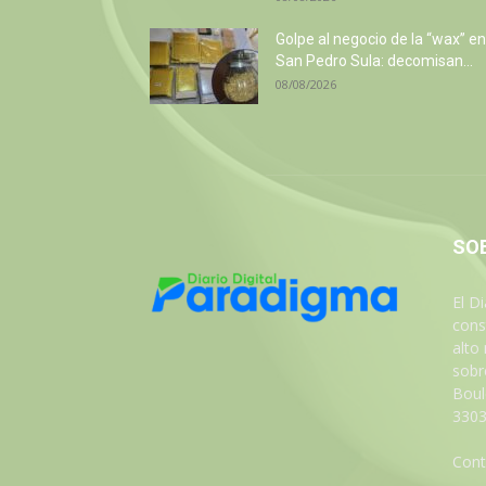
Golpe al negocio de la “wax” en
San Pedro Sula: decomisan...
08/08/2026
SO
El D
cons
alto
sobre
Boul
3303
Cont