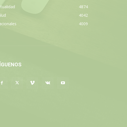
tualidad
4874
lud
4042
acionales
4009
ÍGUENOS