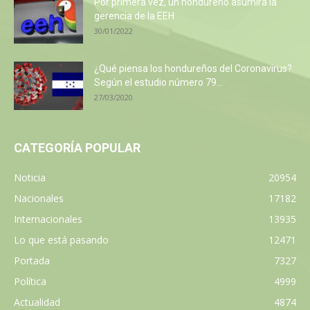
Por primera vez, un hondureño asumirá la
gerencia de la EEH
30/01/2022
¿Qué piensa los hondureños del Coronavirus?
Según el estudio número 79...
27/03/2020
CATEGORÍA POPULAR
Noticia
20954
Nacionales
17182
Internacionales
13935
Lo que está pasando
12471
Portada
7327
Política
4999
Actualidad
4874