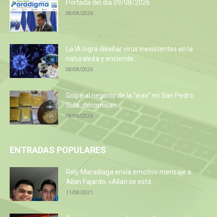
Portada del día 09/08/2026
08/08/2026
La IA logra diseñar virus inexistentes en la
naturaleza y enciende...
08/08/2026
Golpe al negocio de la “wax” en San Pedro
Sula: decomisan...
08/08/2026
ENTRADAS POPULARES
Rely Maradiaga envía emotivo mensaje a
Allan Fajardo, «Allan se está...
11/08/2021