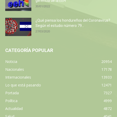
gerencia de la EEH
30/01/2022
¿Qué piensa los hondureños del Coronavirus?
Según el estudio número 79...
27/03/2020
CATEGORÍA POPULAR
Noticia
20954
Nacionales
17178
Internacionales
13933
Lo que está pasando
12471
Portada
7327
Política
4999
Actualidad
4872
Salud
4041