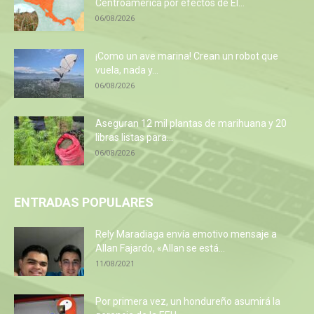
Centroamérica por efectos de El...
06/08/2026
¡Como un ave marina! Crean un robot que
vuela, nada y...
06/08/2026
Aseguran 12 mil plantas de marihuana y 20
libras listas para...
06/08/2026
ENTRADAS POPULARES
Rely Maradiaga envía emotivo mensaje a
Allan Fajardo, «Allan se está...
11/08/2021
Por primera vez, un hondureño asumirá la