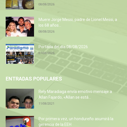
08/08/2026
Muere Jorge Messi, padre de Lionel Messi, a
los 68 años...
08/08/2026
Portada del día 08/08/2026
07/08/2026
ENTRADAS POPULARES
Rely Maradiaga envía emotivo mensaje a
Allan Fajardo, «Allan se está...
11/08/2021
Por primera vez, un hondureño asumirá la
gerencia de la EEH