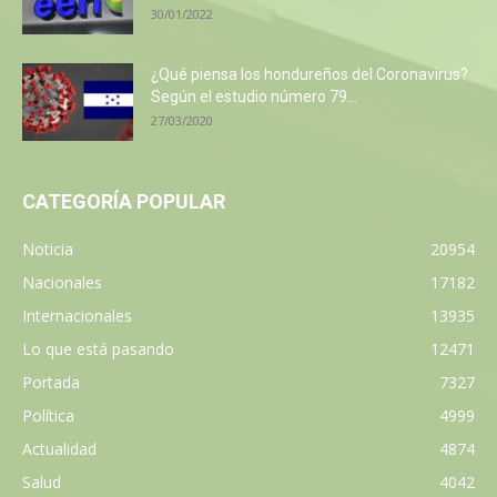
30/01/2022
¿Qué piensa los hondureños del Coronavirus?
Según el estudio número 79...
27/03/2020
CATEGORÍA POPULAR
Noticia
20954
Nacionales
17182
Internacionales
13935
Lo que está pasando
12471
Portada
7327
Política
4999
Actualidad
4874
Salud
4042