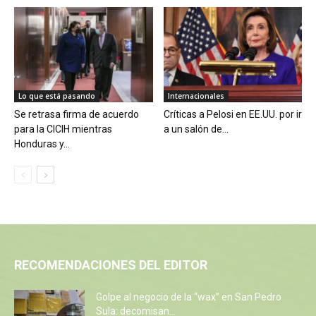
Lo que está pasando
Internacionales
Se retrasa firma de acuerdo
Críticas a Pelosi en EE.UU. por ir
para la CICIH mientras
a un salón de...
Honduras y...
RECOMENDACIONES DEL EDITOR
Golpe al negocio de la “wax” en San Pedro
Sula: decomisan...