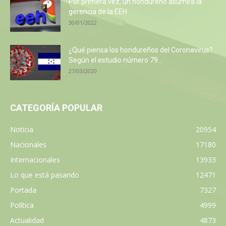
Por primera vez, un hondureño asumirá la
gerencia de la EEH
30/01/2022
¿Qué piensa los hondureños del Coronavirus?
Según el estudio número 79...
27/03/2020
CATEGORÍA POPULAR
Noticia
20954
Nacionales
17180
Internacionales
13933
Lo que está pasando
12471
Portada
7327
Política
4999
Actualidad
4873