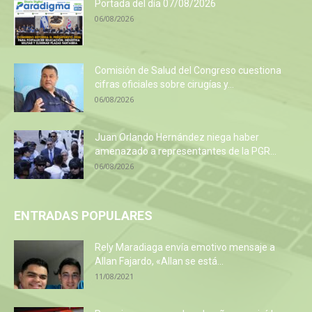
Portada del día 07/08/2026
06/08/2026
Comisión de Salud del Congreso cuestiona
cifras oficiales sobre cirugías y...
06/08/2026
Juan Orlando Hernández niega haber
amenazado a representantes de la PGR...
06/08/2026
ENTRADAS POPULARES
Rely Maradiaga envía emotivo mensaje a
Allan Fajardo, «Allan se está...
11/08/2021