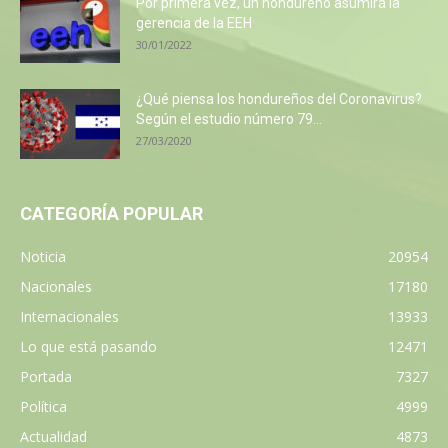
Por primera vez, un hondureño asumirá la
gerencia de la EEH
30/01/2022
¿Qué piensa los hondureños del Coronavirus?
Según el estudio número 79...
27/03/2020
CATEGORÍA POPULAR
Noticia
20954
Nacionales
17180
Internacionales
13933
Lo que está pasando
12471
Portada
7327
Política
4999
Actualidad
4873