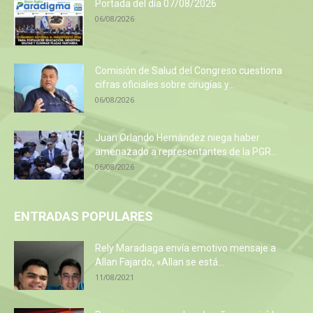
Portada del día 07/08/2026
06/08/2026
Comisión de Salud del Congreso cuestiona
cifras oficiales sobre cirugías y...
06/08/2026
Juan Orlando Hernández niega haber
amenazado a representantes de la PGR...
06/08/2026
ENTRADAS POPULARES
Rely Maradiaga envía emotivo mensaje a
Allan Fajardo, «Allan se está...
11/08/2021