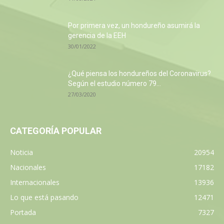
Por primera vez, un hondureño asumirá la
gerencia de la EEH
30/01/2022
¿Qué piensa los hondureños del Coronavirus?
Según el estudio número 79...
27/03/2020
CATEGORÍA POPULAR
Noticia
20954
Nacionales
17182
Internacionales
13936
Lo que está pasando
12471
Portada
7327