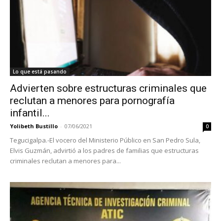
Lo que está pasando
Advierten sobre estructuras criminales que
reclutan a menores para pornografía
infantil...
Yolibeth Bustillo
-
07/06/2021
0
Tegucigalpa.-El vocero del Ministerio Público en San Pedro Sula,
Elvis Guzmán, advirtió a los padres de familias que estructuras
criminales reclutan a menores para...