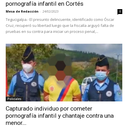
pornografía infantil en Cortés
Mesa de Redacción
-
24/02/2023
0
Tegucigalpa.- El presunto delincuente, identificado como Óscar
Cruz, recuperó su libertad luego que la Fiscalía arguyó falta de
pruebas en su contra para iniciar un proceso penal,...
Policiales
Capturado individuo por cometer
pornografía infantil y chantaje contra una
menor...