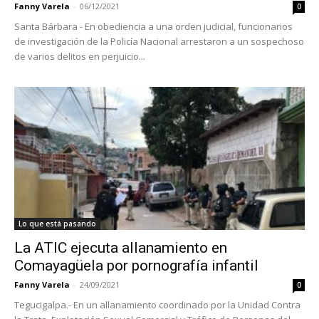
Fanny Varela
-
06/12/2021
0
Santa Bárbara - En obediencia a una orden judicial, funcionarios
de investigación de la Policía Nacional arrestaron a un sospechoso
de varios delitos en perjuicio...
Lo que está pasando
La ATIC ejecuta allanamiento en
Comayagüela por pornografía infantil
Fanny Varela
-
24/09/2021
0
Tegucigalpa.- En un allanamiento coordinado por la Unidad Contra