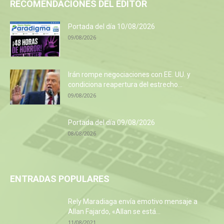
RECOMENDACIONES DEL EDITOR
Portada del día 10/08/2026
09/08/2026
Irán rompe negociaciones con EE. UU. y
condiciona reapertura del estrecho...
09/08/2026
Portada del día 09/08/2026
08/08/2026
ENTRADAS POPULARES
Rely Maradiaga envía emotivo mensaje a
Allan Fajardo, «Allan se está...
11/08/2021