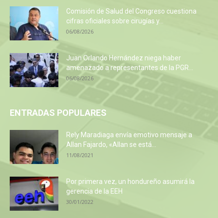
Comisión de Salud del Congreso cuestiona
cifras oficiales sobre cirugías y...
06/08/2026
Juan Orlando Hernández niega haber
amenazado a representantes de la PGR...
06/08/2026
ENTRADAS POPULARES
Rely Maradiaga envía emotivo mensaje a
Allan Fajardo, «Allan se está...
11/08/2021
Por primera vez, un hondureño asumirá la
gerencia de la EEH
30/01/2022