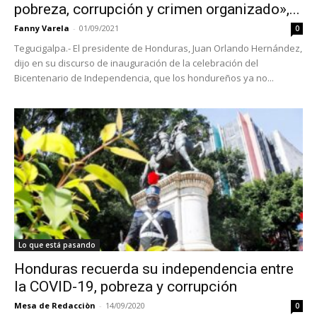
pobreza, corrupción y crimen organizado»,...
Fanny Varela
-
01/09/2021
0
Tegucigalpa.- El presidente de Honduras, Juan Orlando Hernández,
dijo en su discurso de inauguración de la celebración del
Bicentenario de Independencia, que los hondureños ya no...
Lo que está pasando
Honduras recuerda su independencia entre
la COVID-19, pobreza y corrupción
Mesa de Redacciòn
-
14/09/2020
0