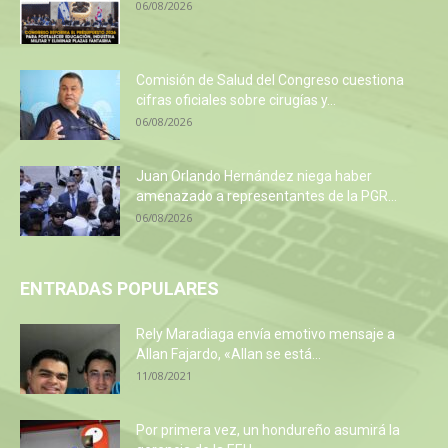
06/08/2026
Comisión de Salud del Congreso cuestiona
cifras oficiales sobre cirugías y...
06/08/2026
Juan Orlando Hernández niega haber
amenazado a representantes de la PGR...
06/08/2026
ENTRADAS POPULARES
Rely Maradiaga envía emotivo mensaje a
Allan Fajardo, «Allan se está...
11/08/2021
Por primera vez, un hondureño asumirá la