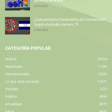
gerencia de la EEH
30/01/2022
¿Qué piensa los hondureños del Coronavirus?
Según el estudio número 79...
27/03/2020
CATEGORÍA POPULAR
Noticia
20954
Nacionales
17180
Internacionales
13933
Lo que está pasando
12471
Portada
7327
Política
4999
Actualidad
4873
Salud
4042