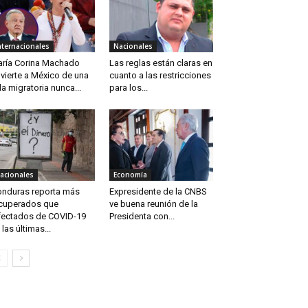
nternacionales
Nacionales
ría Corina Machado
Las reglas están claras en
vierte a México de una
cuanto a las restricciones
la migratoria nunca...
para los...
acionales
Economía
nduras reporta más
Expresidente de la CNBS
cuperados que
ve buena reunión de la
fectados de COVID-19
Presidenta con...
 las últimas...