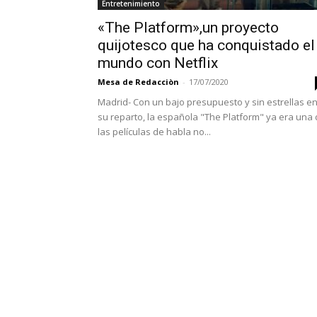
Entretenimiento
«The Platform»,un proyecto
quijotesco que ha conquistado el
mundo con Netflix
Mesa de Redacciòn
-
17/07/2020
Madrid- Con un bajo presupuesto y sin estrellas e
su reparto, la española "The Platform" ya era una
las películas de habla no...