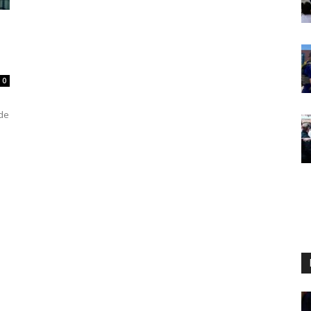
0
n
 de