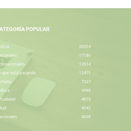
ATEGORÍA POPULAR
ticia
20954
acionales
17180
ternacionales
13934
o que está pasando
12471
ortada
7327
lítica
4999
tualidad
4873
lud
4042
acionales
4008