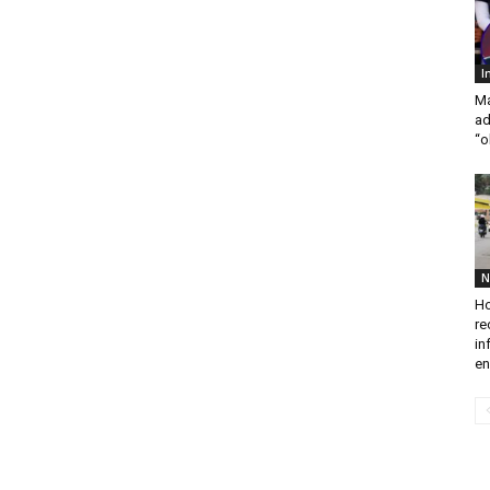
I
Ma
ad
“o
N
Ho
re
in
en