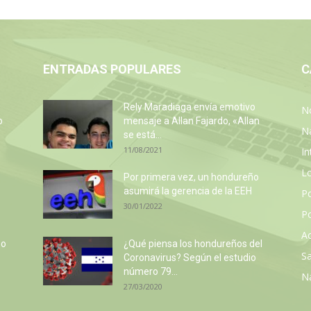
ENTRADAS POPULARES
C
Rely Maradiaga envía emotivo
No
o
mensaje a Allan Fajardo, «Allan
N
se está...
11/08/2021
In
L
Por primera vez, un hondureño
asumirá la gerencia de la EEH
P
30/01/2022
Po
Ac
so
¿Qué piensa los hondureños del
Sa
e
Coronavirus? Según el estudio
número 79...
N
27/03/2020