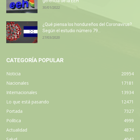
gerencia de la EEH
30/01/2022
¿Qué piensa los hondureños del Coronavirus?
Según el estudio número 79...
27/03/2020
CATEGORÍA POPULAR
Noticia
20954
Nacionales
17181
Internacionales
13934
Lo que está pasando
12471
Portada
7327
Política
4999
Actualidad
4874
Salud
4042