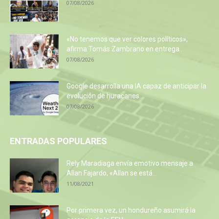
07/08/2026
«No tenemos que ver colores políticos»,
afirma Tomás Zambrano en entrega...
07/08/2026
Google desarrolla una IA capaz de anticipar la
evolución de huracanes...
07/08/2026
ENTRADAS POPULARES
Rely Maradiaga envía emotivo mensaje a
Allan Fajardo, «Allan se está...
11/08/2021
Por primera vez, un hondureño asumirá la