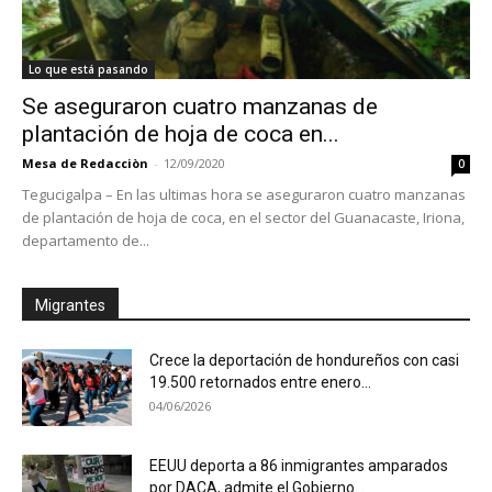
Lo que está pasando
Se aseguraron cuatro manzanas de
plantación de hoja de coca en...
Mesa de Redacciòn
-
12/09/2020
0
Tegucigalpa – En las ultimas hora se aseguraron cuatro manzanas
de plantación de hoja de coca, en el sector del Guanacaste, Iriona,
departamento de...
Migrantes
Crece la deportación de hondureños con casi
19.500 retornados entre enero...
04/06/2026
EEUU deporta a 86 inmigrantes amparados
por DACA, admite el Gobierno...