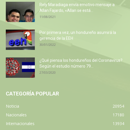
Rely Maradiaga envía emotivo mensaje a
Allan Fajardo, «Allan se está...
11/08/2021
Por primera vez, un hondureño asumirá la
gerencia de la EEH
30/01/2022
¿Qué piensa los hondureños del Coronavirus?
Según el estudio número 79...
27/03/2020
CATEGORÍA POPULAR
Noticia
20954
Nacionales
17180
Internacionales
13934