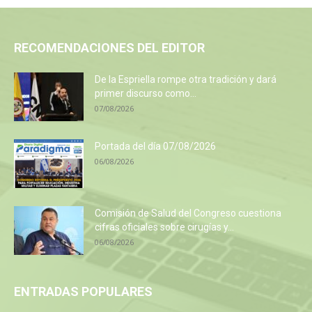
RECOMENDACIONES DEL EDITOR
De la Espriella rompe otra tradición y dará
primer discurso como...
07/08/2026
Portada del día 07/08/2026
06/08/2026
Comisión de Salud del Congreso cuestiona
cifras oficiales sobre cirugías y...
06/08/2026
ENTRADAS POPULARES