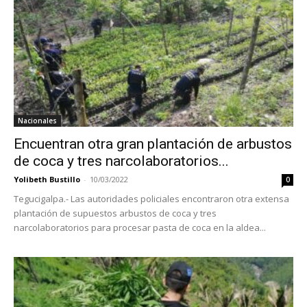
Nacionales
Encuentran otra gran plantación de arbustos
de coca y tres narcolaboratorios...
Yolibeth Bustillo
-
10/03/2022
0
Tegucigalpa.- Las autoridades policiales encontraron otra extensa
plantación de supuestos arbustos de coca y tres
narcolaboratorios para procesar pasta de coca en la aldea...