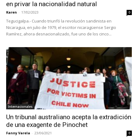
en privar la nacionalidad natural
Karen
-
17/02/2023
0
Tegucigalpa.- Cuando triunfó la revolución sandinista en
Nicaragua, en julio de 1979, el escritor nicaragüense Sergio
Ramírez, ahora desnacionalizado, fue uno de los cinco...
Internacionales
Un tribunal australiano acepta la extradición
de una exagente de Pinochet
Fanny Varela
-
23/06/2021
0