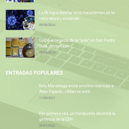
La IA logra diseñar virus inexistentes en la
naturaleza y enciende...
08/08/2026
Golpe al negocio de la “wax” en San Pedro
Sula: decomisan...
08/08/2026
ENTRADAS POPULARES
Rely Maradiaga envía emotivo mensaje a
Allan Fajardo, «Allan se está...
11/08/2021
Por primera vez, un hondureño asumirá la
gerencia de la EEH
30/01/2022