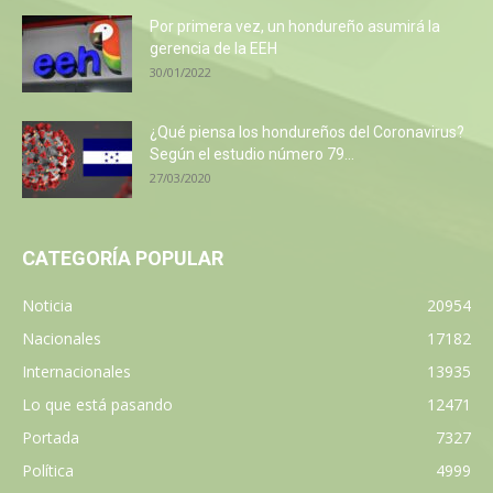
Por primera vez, un hondureño asumirá la
gerencia de la EEH
30/01/2022
¿Qué piensa los hondureños del Coronavirus?
Según el estudio número 79...
27/03/2020
CATEGORÍA POPULAR
Noticia
20954
Nacionales
17182
Internacionales
13935
Lo que está pasando
12471
Portada
7327
Política
4999