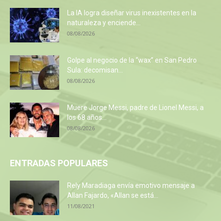
La IA logra diseñar virus inexistentes en la
naturaleza y enciende...
08/08/2026
Golpe al negocio de la “wax” en San Pedro
Sula: decomisan...
08/08/2026
Muere Jorge Messi, padre de Lionel Messi, a
los 68 años...
08/08/2026
ENTRADAS POPULARES
Rely Maradiaga envía emotivo mensaje a
Allan Fajardo, «Allan se está...
11/08/2021