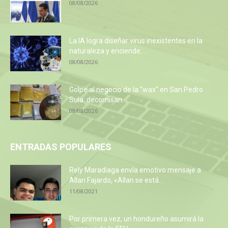
08/08/2026
La IA logra diseñar virus inexistentes en la
naturaleza y enciende...
08/08/2026
Golpe al negocio de la “wax” en San Pedro
Sula: decomisan...
08/08/2026
ENTRADAS POPULARES
Rely Maradiaga envía emotivo mensaje a
Allan Fajardo, «Allan se está...
11/08/2021
Por primera vez, un hondureño asumirá la