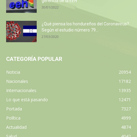
gerencia de la EEH
30/01/2022
¿Qué piensa los hondureños del Coronavirus?
Según el estudio número 79...
27/03/2020
CATEGORÍA POPULAR
Noticia
20954
Nacionales
17182
Internacionales
13935
Lo que está pasando
12471
Portada
7327
Política
4999
Actualidad
4874
Salud
4042