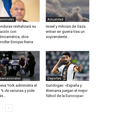
acionales
Actualidad
nduras revitalizará su
Israel y milicias de Gaza
lación con
entran en guerra tras un
tinoamérica, dice
soprendente...
nciller Enrique Reina
nternacionales
Deportes
eva York administra el
Gundogan: «España y
 % de vacunas y pide
Alemania juegan el mejor
s...
fútbol de la Eurocopa»