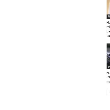
N
Ho
re
La
ca
I
Nu
83
má