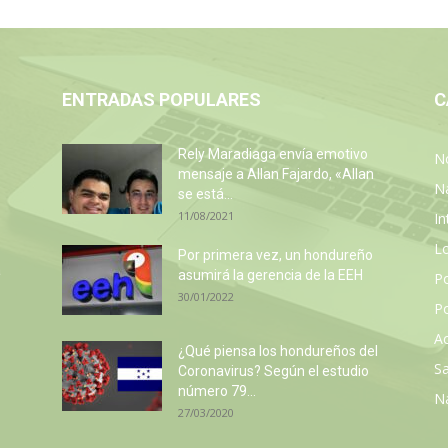
ENTRADAS POPULARES
C
Rely Maradiaga envía emotivo
No
mensaje a Allan Fajardo, «Allan
N
se está...
11/08/2021
In
L
Por primera vez, un hondureño
a
asumirá la gerencia de la EEH
P
30/01/2022
Po
Ac
¿Qué piensa los hondureños del
Sa
Coronavirus? Según el estudio
número 79...
N
27/03/2020