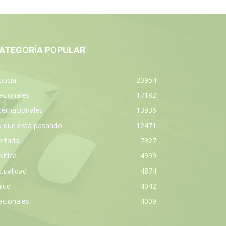
ATEGORÍA POPULAR
ticia
20954
acionales
17182
ternacionales
13936
o que está pasando
12471
ortada
7327
lítica
4999
tualidad
4874
lud
4042
acionales
4009