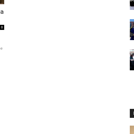
la
0
de