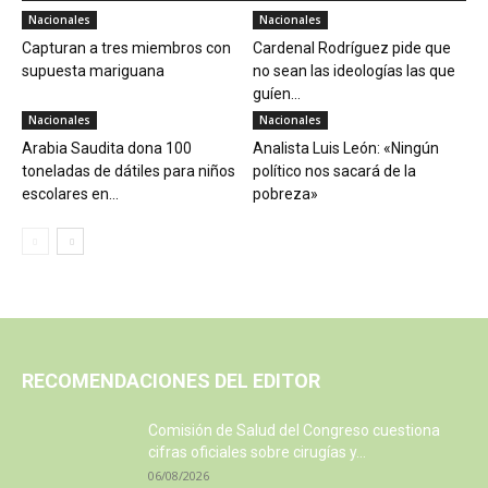
Nacionales
Nacionales
Capturan a tres miembros con
Cardenal Rodríguez pide que
supuesta mariguana
no sean las ideologías las que
guíen...
Nacionales
Nacionales
Arabia Saudita dona 100
Analista Luis León: «Ningún
toneladas de dátiles para niños
político nos sacará de la
escolares en...
pobreza»
RECOMENDACIONES DEL EDITOR
Comisión de Salud del Congreso cuestiona
cifras oficiales sobre cirugías y...
06/08/2026