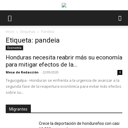
Inicio
Etiquetas
Pandeia
Etiqueta: pandeia
Economía
Honduras necesita reabrir más su economía
para mitigar efectos de la...
Mesa de Redacciòn
-
22/09/2020
0
Tegucigalpa - Honduras se enfrenta a la urgencia de avanzar a la
segunda fase de la reapertura económica para evitar más efectos
sobre su...
Migrantes
Crece la deportación de hondureños con casi