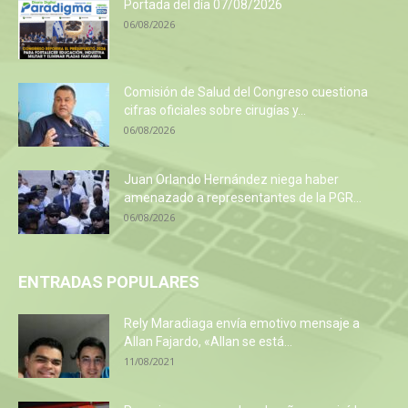
Portada del día 07/08/2026
06/08/2026
Comisión de Salud del Congreso cuestiona
cifras oficiales sobre cirugías y...
06/08/2026
Juan Orlando Hernández niega haber
amenazado a representantes de la PGR...
06/08/2026
ENTRADAS POPULARES
Rely Maradiaga envía emotivo mensaje a
Allan Fajardo, «Allan se está...
11/08/2021