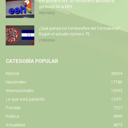
Por primera vez, un hondureño asumirá la
gerencia de la EEH
30/01/2022
¿Qué piensa los hondureños del Coronavirus?
Según el estudio número 79...
27/03/2020
CATEGORÍA POPULAR
Noticia
20954
Nacionales
17180
Internacionales
13933
Lo que está pasando
12471
Portada
7327
Política
4999
Actualidad
4873