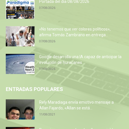
Portada del día 08/08/2026
07/08/2026
«No tenemos que ver colores políticos»,
afirma Tomás Zambrano en entrega...
07/08/2026
Google desarrolla una IA capaz de anticipar la
evolución de huracanes...
07/08/2026
ENTRADAS POPULARES
Rely Maradiaga envía emotivo mensaje a
Allan Fajardo, «Allan se está...
11/08/2021