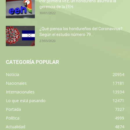
Por primera vez, un hondureño asumirá la
gerencia de la EEH
30/01/2022
¿Qué piensa los hondureños del Coronavirus?
Según el estudio número 79...
27/03/2020
CATEGORÍA POPULAR
Noticia
20954
Nacionales
17181
Internacionales
13934
Lo que está pasando
12471
Portada
7327
Política
4999
Actualidad
4874