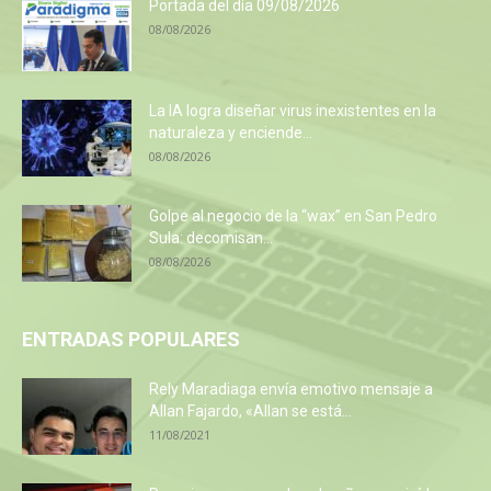
Portada del día 09/08/2026
08/08/2026
La IA logra diseñar virus inexistentes en la
naturaleza y enciende...
08/08/2026
Golpe al negocio de la “wax” en San Pedro
Sula: decomisan...
08/08/2026
ENTRADAS POPULARES
Rely Maradiaga envía emotivo mensaje a
Allan Fajardo, «Allan se está...
11/08/2021