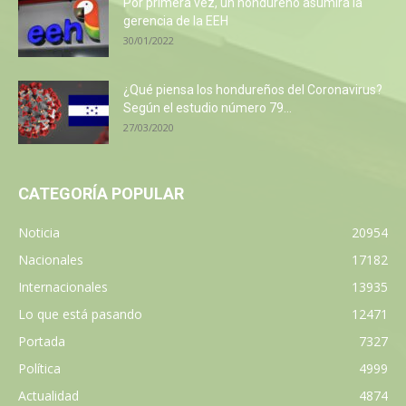
Por primera vez, un hondureño asumirá la
gerencia de la EEH
30/01/2022
¿Qué piensa los hondureños del Coronavirus?
Según el estudio número 79...
27/03/2020
CATEGORÍA POPULAR
Noticia
20954
Nacionales
17182
Internacionales
13935
Lo que está pasando
12471
Portada
7327
Política
4999
Actualidad
4874