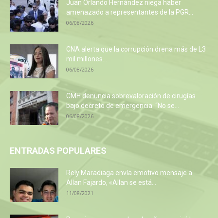
Juan Orlando Hernández niega haber
amenazado a representantes de la PGR...
06/08/2026
CNA alerta que la corrupción drena más de L3
mil millones...
06/08/2026
CMH denuncia sobrevaloración de cirugías
bajo decreto de emergencia: “No se...
06/08/2026
ENTRADAS POPULARES
Rely Maradiaga envía emotivo mensaje a
Allan Fajardo, «Allan se está...
11/08/2021