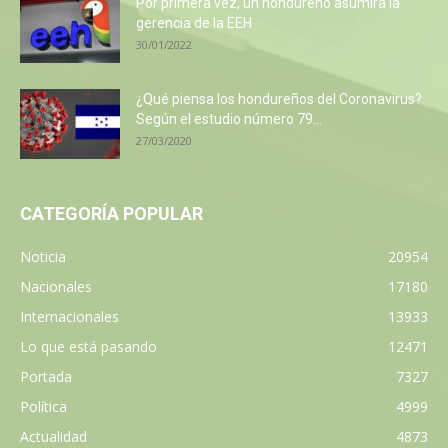
Por primera vez, un hondureño asumirá la
gerencia de la EEH
30/01/2022
¿Qué piensa los hondureños del Coronavirus?
Según el estudio número 79...
27/03/2020
CATEGORÍA POPULAR
Noticia
20954
Nacionales
17180
Internacionales
13933
Lo que está pasando
12471
Portada
7327
Política
4999
Actualidad
4873