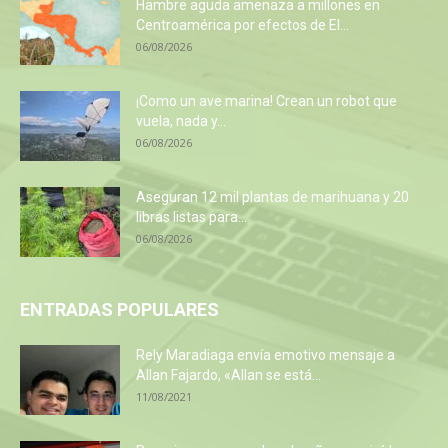
Hambre aguda amenaza a millones en
Centroamérica por efectos de El...
06/08/2026
¡Como un ave marina! Crean un robot que
vuela, nada y...
06/08/2026
Aseguran 12 mil plantas de marihuana y 20
libras listas para...
06/08/2026
ENTRADAS POPULARES
Rely Maradiaga envía emotivo mensaje a
Allan Fajardo, «Allan se está...
11/08/2021