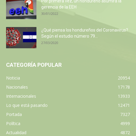
Por primera vez, un hondureño asumirá la
gerencia de la EEH
30/01/2022
¿Qué piensa los hondureños del Coronavirus?
Según el estudio número 79...
27/03/2020
CATEGORÍA POPULAR
Noticia
20954
Nacionales
17178
Internacionales
13933
Lo que está pasando
12471
Portada
7327
Política
4999
Actualidad
4872