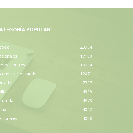
ATEGORÍA POPULAR
ticia
20954
acionales
17180
ternacionales
13934
o que está pasando
12471
ortada
7327
lítica
4999
tualidad
4873
lud
4042
acionales
4008