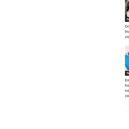
N
Om
tr
co
N
E
ho
no
co