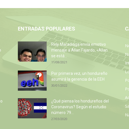
ENTRADAS POPULARES
C
Rely Maradiaga envía emotivo
No
o
mensaje a Allan Fajardo, «Allan
N
se está...
11/08/2021
In
L
Por primera vez, un hondureño
asumirá la gerencia de la EEH
P
30/01/2022
Po
Ac
so
¿Qué piensa los hondureños del
Sa
e
Coronavirus? Según el estudio
número 79...
N
27/03/2020