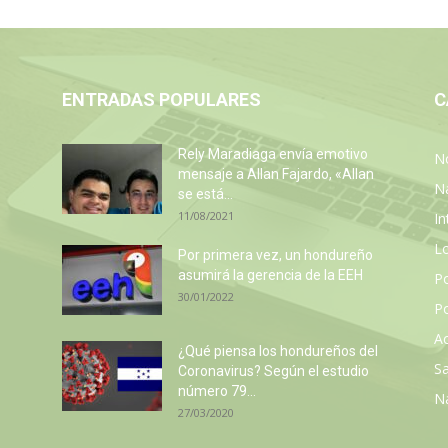
ENTRADAS POPULARES
C
Rely Maradiaga envía emotivo
No
mensaje a Allan Fajardo, «Allan
N
se está...
11/08/2021
In
L
Por primera vez, un hondureño
asumirá la gerencia de la EEH
P
30/01/2022
Po
Ac
z
¿Qué piensa los hondureños del
Sa
Coronavirus? Según el estudio
número 79...
N
27/03/2020