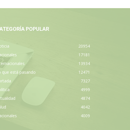
ATEGORÍA POPULAR
ticia
20954
acionales
17181
ternacionales
13934
o que está pasando
12471
ortada
7327
lítica
4999
tualidad
4874
lud
4042
acionales
4009