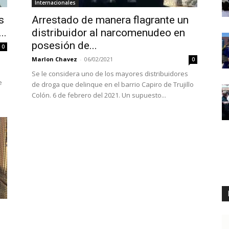
Internacionales
s
Arrestado de manera flagrante un
..
distribuidor al narcomenudeo en
posesión de...
0
Marlon Chavez
-
06/02/2021
0
Se le considera uno de los mayores distribuidores
e
de droga que delinque en el barrio Capiro de Trujillo
Colón. 6 de febrero del 2021. Un supuesto...