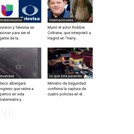
ntretenimiento
Internacionales
ivision y Televisa se
Murió el actor Robbie
sionan para ser el
Coltrane, que interpretó a
gante de la...
Hagrid en “Harry...
ctualidad
Lo que está pasando
xico albergará
Ministro de Seguridad
ngreso que reúne a
confirma la captura de
pertos en vida
cuatro policías en el...
traterrestre y...