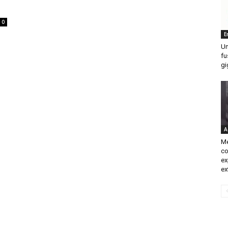
0
E
Un
fu
gi
A
Mé
co
ex
ex