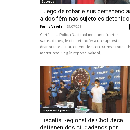
Sucesos
Luego de robarle sus pertenencia
a dos féminas sujeto es detenido.
Fanny Varela
-
29/07/2021
Cortés - La Policía Nacional mediante fuertes
saturaciones, le dio detención a un supuesto
distribuidor al narcomenudeo con 90 envoltorios d
marihuana. Según reporte policial,...
Lo que está pasando
Fiscalía Regional de Choluteca
detienen dos ciudadanos por