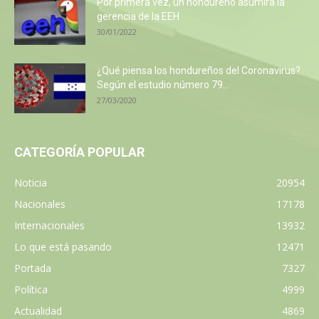
Por primera vez, un hondureño asumirá la
gerencia de la EEH
30/01/2022
¿Qué piensa los hondureños del Coronavirus?
Según el estudio número 79...
27/03/2020
CATEGORÍA POPULAR
Noticia
20954
Nacionales
17178
Internacionales
13932
Lo que está pasando
12471
Portada
7327
Política
4999
Actualidad
4869