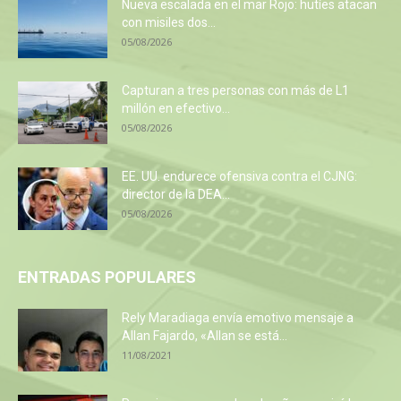
Nueva escalada en el mar Rojo: hutíes atacan
con misiles dos...
05/08/2026
Capturan a tres personas con más de L1
millón en efectivo...
05/08/2026
EE. UU. endurece ofensiva contra el CJNG:
director de la DEA...
05/08/2026
ENTRADAS POPULARES
Rely Maradiaga envía emotivo mensaje a
Allan Fajardo, «Allan se está...
11/08/2021