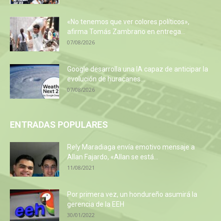
«No tenemos que ver colores políticos»,
afirma Tomás Zambrano en entrega...
07/08/2026
Google desarrolla una IA capaz de anticipar la
evolución de huracanes...
07/08/2026
ENTRADAS POPULARES
Rely Maradiaga envía emotivo mensaje a
Allan Fajardo, «Allan se está...
11/08/2021
Por primera vez, un hondureño asumirá la
gerencia de la EEH
30/01/2022