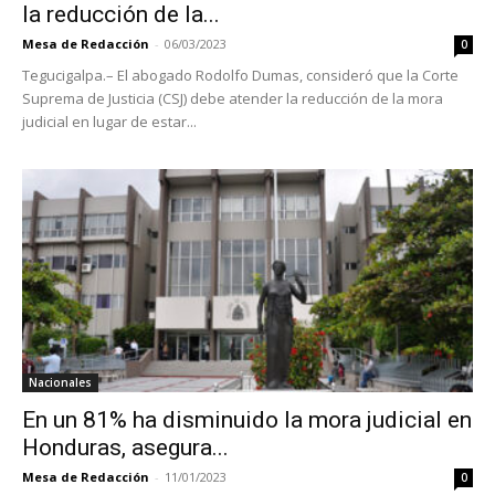
la reducción de la...
Mesa de Redacción
-
06/03/2023
0
Tegucigalpa.– El abogado Rodolfo Dumas, consideró que la Corte
Suprema de Justicia (CSJ) debe atender la reducción de la mora
judicial en lugar de estar...
Nacionales
En un 81% ha disminuido la mora judicial en
Honduras, asegura...
Mesa de Redacción
-
11/01/2023
0