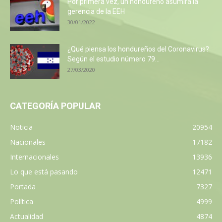
Por primera vez, un hondureño asumirá la
gerencia de la EEH
30/01/2022
¿Qué piensa los hondureños del Coronavirus?
Según el estudio número 79...
27/03/2020
CATEGORÍA POPULAR
Noticia
20954
Nacionales
17182
Internacionales
13936
Lo que está pasando
12471
Portada
7327
Política
4999
Actualidad
4874