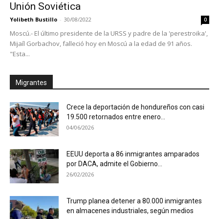
Unión Soviética
Yolibeth Bustillo
-
30/08/2022
0
Moscú.- El último presidente de la URSS y padre de la 'perestroika',
Mijaíl Gorbachov, falleció hoy en Moscú a la edad de 91 años.
"Esta...
Migrantes
Crece la deportación de hondureños con casi
19.500 retornados entre enero...
04/06/2026
EEUU deporta a 86 inmigrantes amparados
por DACA, admite el Gobierno...
26/02/2026
Trump planea detener a 80.000 inmigrantes
en almacenes industriales, según medios