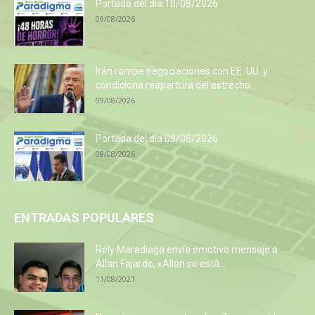
Portada del día 10/08/2026
09/08/2026
Irán rompe negociaciones con EE. UU. y
condiciona reapertura del estrecho...
09/08/2026
Portada del día 09/08/2026
08/08/2026
ENTRADAS POPULARES
Rely Maradiaga envía emotivo mensaje a
Allan Fajardo, «Allan se está...
11/08/2021