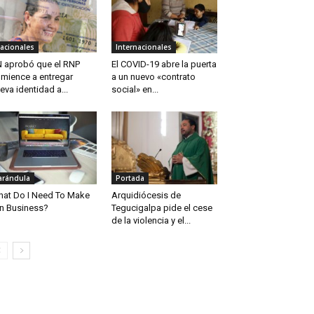
acionales
Internacionales
 aprobó que el RNP
El COVID-19 abre la puerta
mience a entregar
a un nuevo «contrato
eva identidad a...
social» en...
arándula
Portada
at Do I Need To Make
Arquidiócesis de
 In Business?
Tegucigalpa pide el cese
de la violencia y el...