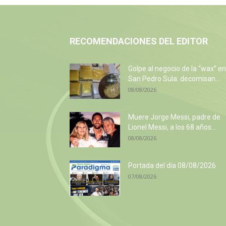
RECOMENDACIONES DEL EDITOR
Golpe al negocio de la “wax” en
San Pedro Sula: decomisan...
08/08/2026
Muere Jorge Messi, padre de
Lionel Messi, a los 68 años...
08/08/2026
Portada del día 08/08/2026
07/08/2026