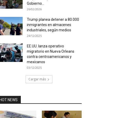
Gobierno...
26/02/2026
Trump planea detener a 80.000
inmigrantes en almacenes
industriales, según medios
24/12/2025
EE.UU. lanza operativo
migratorio en Nueva Orleans
contra centroamericanos y
mexicanos
03/12/2025
Cargar más
HOT NEWS