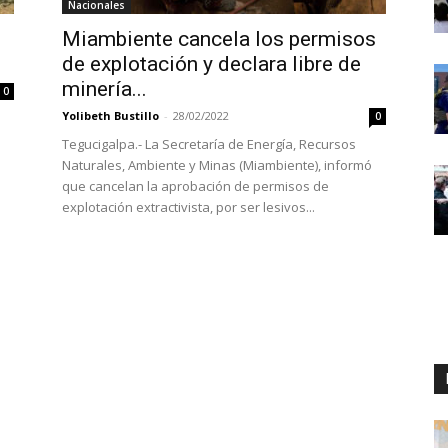
Nacionales
Miambiente cancela los permisos
de explotación y declara libre de
minería...
0
Yolibeth Bustillo
-
28/02/2022
0
a
Tegucigalpa.- La Secretaría de Energía, Recursos
Naturales, Ambiente y Minas (Miambiente), informó
que cancelan la aprobación de permisos de
explotación extractivista, por ser lesivos...