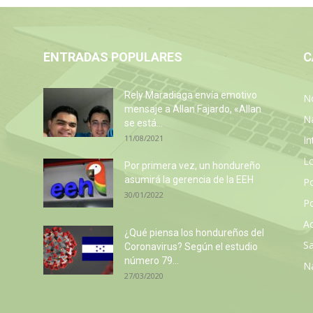
ENTRADAS POPULARES
C
Rely Maradiaga envía emotivo
No
mensaje a Allan Fajardo, «Allan
N
se está...
11/08/2021
In
L
Por primera vez, un hondureño
asumirá la gerencia de la EEH
P
30/01/2022
Po
Ac
¿Qué piensa los hondureños del
Sa
Coronavirus? Según el estudio
número 79...
N
27/03/2020