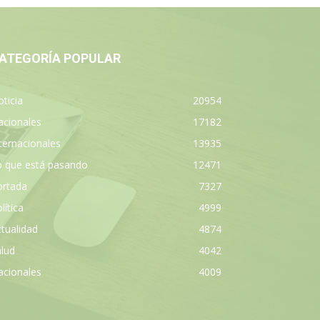
ATEGORÍA POPULAR
ticia
20954
acionales
17182
ternacionales
13935
o que está pasando
12471
ortada
7327
lítica
4999
tualidad
4874
lud
4042
acionales
4009