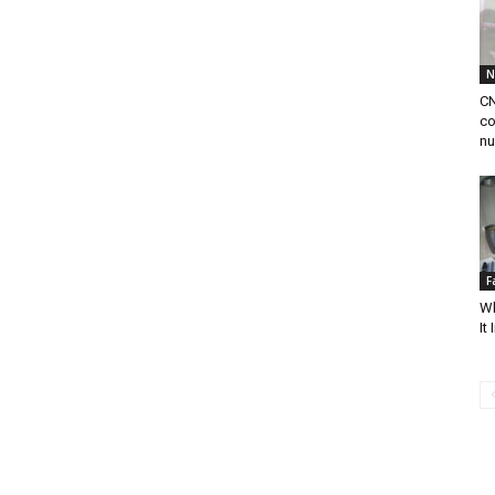
N
CN
co
nu
F
Wh
It