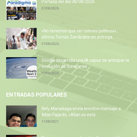
Portada del día 08/08/2026
07/08/2026
«No tenemos que ver colores políticos»,
afirma Tomás Zambrano en entrega...
07/08/2026
Google desarrolla una IA capaz de anticipar la
evolución de huracanes...
07/08/2026
ENTRADAS POPULARES
Rely Maradiaga envía emotivo mensaje a
Allan Fajardo, «Allan se está...
11/08/2021