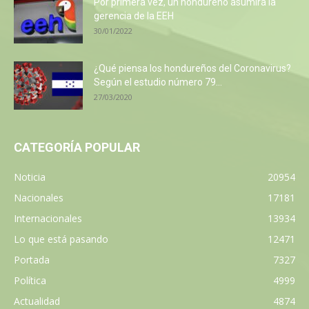
Por primera vez, un hondureño asumirá la
gerencia de la EEH
30/01/2022
¿Qué piensa los hondureños del Coronavirus?
Según el estudio número 79...
27/03/2020
CATEGORÍA POPULAR
Noticia
20954
Nacionales
17181
Internacionales
13934
Lo que está pasando
12471
Portada
7327
Política
4999
Actualidad
4874