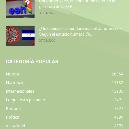
Por primera vez, un hondureño asumirá la
gerencia de la EEH
30/01/2022
¿Qué piensa los hondureños del Coronavirus?
Según el estudio número 79...
27/03/2020
CATEGORÍA POPULAR
Noticia
20954
Nacionales
17182
Internacionales
13935
Lo que está pasando
12471
Portada
7327
Política
4999
Actualidad
4874