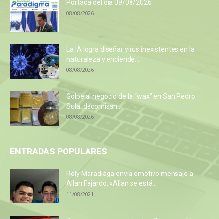
Portada del día 09/08/2026
08/08/2026
La IA logra diseñar virus inexistentes en la
naturaleza y enciende...
08/08/2026
Golpe al negocio de la “wax” en San Pedro
Sula: decomisan...
08/08/2026
ENTRADAS POPULARES
Rely Maradiaga envía emotivo mensaje a
Allan Fajardo, «Allan se está...
11/08/2021