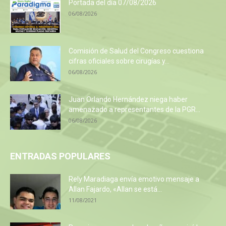
Portada del día 07/08/2026
06/08/2026
Comisión de Salud del Congreso cuestiona
cifras oficiales sobre cirugías y...
06/08/2026
Juan Orlando Hernández niega haber
amenazado a representantes de la PGR...
06/08/2026
ENTRADAS POPULARES
Rely Maradiaga envía emotivo mensaje a
Allan Fajardo, «Allan se está...
11/08/2021