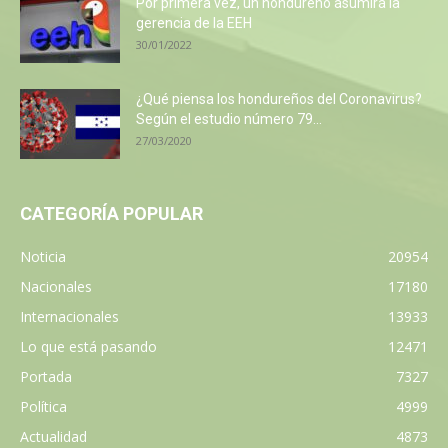
Por primera vez, un hondureño asumirá la
gerencia de la EEH
30/01/2022
¿Qué piensa los hondureños del Coronavirus?
Según el estudio número 79...
27/03/2020
CATEGORÍA POPULAR
Noticia
20954
Nacionales
17180
Internacionales
13933
Lo que está pasando
12471
Portada
7327
Política
4999
Actualidad
4873