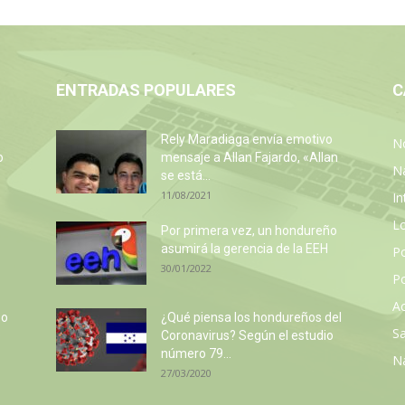
ENTRADAS POPULARES
C
Rely Maradiaga envía emotivo
No
o
mensaje a Allan Fajardo, «Allan
N
se está...
11/08/2021
In
L
Por primera vez, un hondureño
asumirá la gerencia de la EEH
P
30/01/2022
Po
Ac
so
¿Qué piensa los hondureños del
Sa
e
Coronavirus? Según el estudio
número 79...
N
27/03/2020