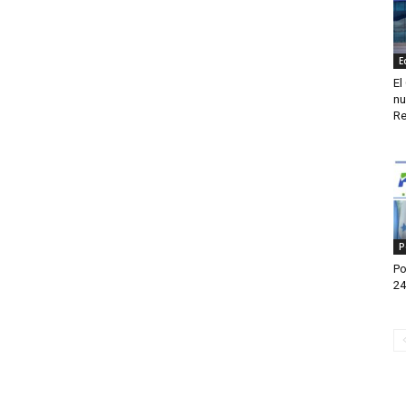
E
El
nu
Re
P
Po
24