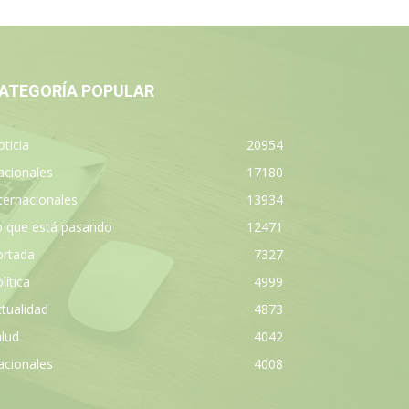
ATEGORÍA POPULAR
ticia
20954
acionales
17180
ternacionales
13934
o que está pasando
12471
ortada
7327
lítica
4999
tualidad
4873
lud
4042
acionales
4008