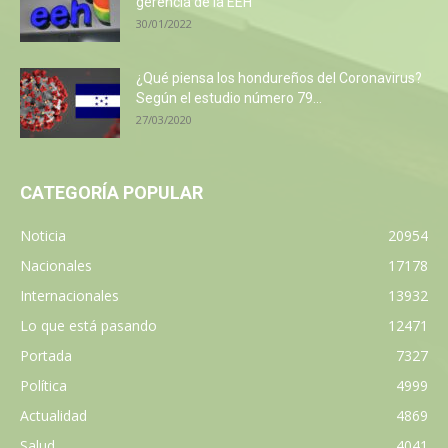
gerencia de la EEH
30/01/2022
¿Qué piensa los hondureños del Coronavirus?
Según el estudio número 79...
27/03/2020
CATEGORÍA POPULAR
Noticia
20954
Nacionales
17178
Internacionales
13932
Lo que está pasando
12471
Portada
7327
Política
4999
Actualidad
4869
Salud
4041