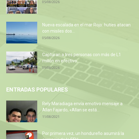
05/08/2026
Nueva escalada en el mar Rojo: hutíes atacan
con misiles dos...
05/08/2026
Capturan a tres personas con más de L1
millón en efectivo...
05/08/2026
ENTRADAS POPULARES
Rely Maradiaga envía emotivo mensaje a
Allan Fajardo, «Allan se está...
11/08/2021
Por primera vez, un hondureño asumirá la