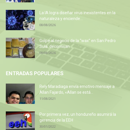
La IA logra diseñar virus inexistentes en la
naturaleza y enciende...
08/08/2026
Golpe al negocio de la “wax” en San Pedro
Sula: decomisan...
08/08/2026
ENTRADAS POPULARES
Rely Maradiaga envía emotivo mensaje a
Allan Fajardo, «Allan se está...
11/08/2021
Por primera vez, un hondureño asumirá la
gerencia de la EEH
30/01/2022